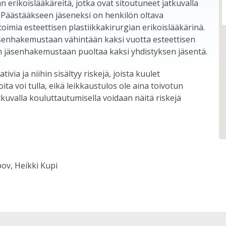
n erikoislääkäreitä, jotka ovat sitoutuneet jatkuvalla
. Päästääkseen jäseneksi on henkilön oltava
toimia esteettisen plastiikkakirurgian erikoislääkärinä.
äsenhakemustaan vähintään kaksi vuotta esteettisen
en jäsenhakemustaan puoltaa kaksi yhdistyksen jäsentä.
ivia ja niihin sisältyy riskejä, joista kuulet
a voi tulla, eikä leikkaustulos ole aina toivotun
kuvalla kouluttautumisella voidaan näitä riskejä
ov, Heikki Kupi