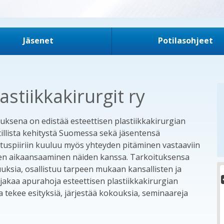
Jäsenet
Potilasohjeet
stiikkakirurgit ry
tuksena on edistää esteettisen plastiikkakirurgian
atillista kehitystä Suomessa sekä jäsentensä
oituspiiriin kuuluu myös yhteyden pitäminen vastaaviin
sen aikaansaaminen näiden kanssa. Tarkoituksensa
uuksia, osallistuu tarpeen mukaan kansallisten ja
jakaa apurahoja esteettisen plastiikkakirurgian
ja tekee esityksiä, järjestää kokouksia, seminaareja